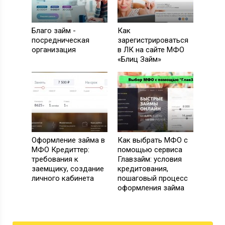
ЗАЙМ ОТ 0%
Благо займ -
Как
посредническая
зарегистрироваться
организация
в ЛК на сайте МФО
до 30 000
Сумма, руб
«Блиц Займ»
от 0 %
Ставка в день
до 30 дней
Срок
ПОЛУЧИТЬ ДЕНЬГИ
24 заявка за 30 дней
Оформление займа в
Как выбрать МФО с
МФО Кредиттер:
помощью сервиса
требования к
Главзайм: условия
СКИДКА 50%
заемщику, создание
кредитования,
личного кабинета
пошаговый процесс
оформления займа
до 30 000
Сумма, руб