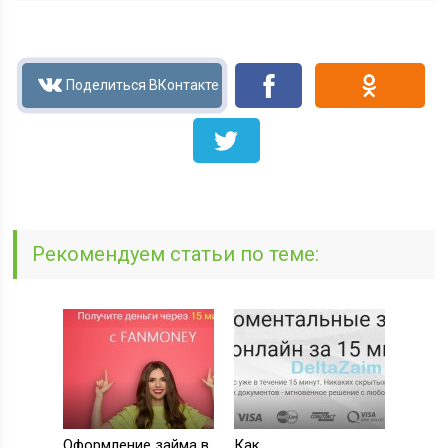
до 30 000
Сумма, руб
от 0 %
Ставка в день
до 21 дней
Срок
ПОЛУЧИТЬ ДЕНЬГИ
39 заявка за 30 дней
Рекомендуем статьи по теме:
ЗАЙМ ПОД 0%
до 30 000
Сумма, руб
от 0.76 %
Ставка в день
Оформление займа в
Как