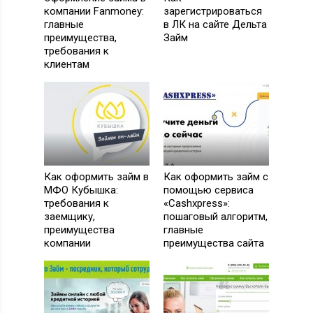
до 30 дней
Срок
компании Fanmoney:
зарегистрироваться
главные
в ЛК на сайте Дельта
преимущества,
Займ
ПОЛУЧИТЬ ДЕНЬГИ
требования к
клиентам
29 заявка за 30 дней
ВЫСОКОЕ ОДОБРЕНИЕ
Как оформить займ в
Как оформить займ с
до 17 000
Сумма, руб
МФО Кубышка:
помощью сервиса
от 0 %
Ставка в день
требования к
«Cashxpress»:
заемщику,
пошаговый алгоритм,
до 30 дней
Срок
преимущества
главные
компании
преимущества сайта
ПОЛУЧИТЬ ДЕНЬГИ
35 заявка за 30 дней