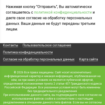
Нажимая кнопку "Отправить", Вы автоматически
соглашаетесь с
политикой конфиденциальности
и
даете свое согласие на обработку персональных
данных. Ваши данные не будут переданы третьим
лицам.
Контакты
Пользовательское соглашение
Политика конфиденциальности
Согласие на обработку персональных данных
Карта сайта
© 2026 Все права защищены. Сайт носит исключительно
информационный характер и никакая информация, опубликованная на
нём, ни при каких условиях не является публичной офертой,
определяемой положениями пункта 2 статьи 437 Гражданского кодекса
Российской Федерации. Все указанные условия могут быть изменены
без предварительного уведомления.
При использовании данного сайта, вы подтверждаете свое согласие на
использование файлов cookie в соответствии с настоящим
уведомлением в отношении данного типа файлов. Если вы не согласны