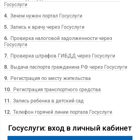
Госуслуги
4
Зачем нужен портал Госуслуги
5
Запись к врачу через Госуслуги
6
Проверка налоговой задолженности через
Госуслуги
7
Проверка штрафов ГИБДД через Госуслуги
8
Выдача паспорта гражданина РФ через Госуслуги
9
Регистрация по месту жительства
10
Регистрация транспортного средства
11
Запись ребенка в детский сад
12
Телефон горячей линии портала Госуслуги
Госуслуги: вход в личный кабинет