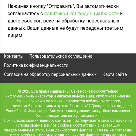
Нажимая кнопку "Отправить", Вы автоматически
соглашаетесь с
политикой конфиденциальности
и
даете свое согласие на обработку персональных
данных. Ваши данные не будут переданы третьим
лицам.
Контакты
Пользовательское соглашение
Политика конфиденциальности
Согласие на обработку персональных данных
Карта сайта
© 2026 Все права защищены. Сайт носит исключительно
информационный характер и никакая информация, опубликованная на
нём, ни при каких условиях не является публичной офертой,
определяемой положениями пункта 2 статьи 437 Гражданского кодекса
Российской Федерации. Все указанные условия могут быть изменены
без предварительного уведомления.
При использовании данного сайта, вы подтверждаете свое согласие на
использование файлов cookie в соответствии с настоящим
уведомлением в отношении данного типа файлов. Если вы не согласны
с тем, чтобы мы использовали данный тип файлов, то вы должны