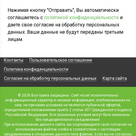
Нажимая кнопку "Отправить", Вы автоматически
соглашаетесь с
политикой конфиденциальности
и
даете свое согласие на обработку персональных
данных. Ваши данные не будут переданы третьим
лицам.
Контакты
Пользовательское соглашение
Политика конфиденциальности
Согласие на обработку персональных данных
Карта сайта
© 2026 Все права защищены. Сайт носит исключительно
информационный характер и никакая информация, опубликованная на
нём, ни при каких условиях не является публичной офертой,
определяемой положениями пункта 2 статьи 437 Гражданского кодекса
Российской Федерации. Все указанные условия могут быть изменены
без предварительного уведомления.
При использовании данного сайта, вы подтверждаете свое согласие на
использование файлов cookie в соответствии с настоящим
уведомлением в отношении данного типа файлов. Если вы не согласны