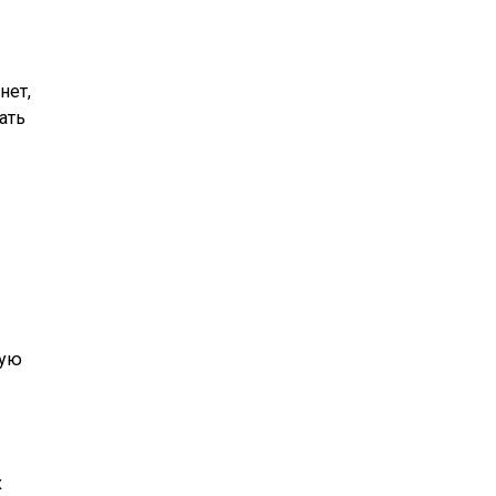
нет,
ать
ную
х