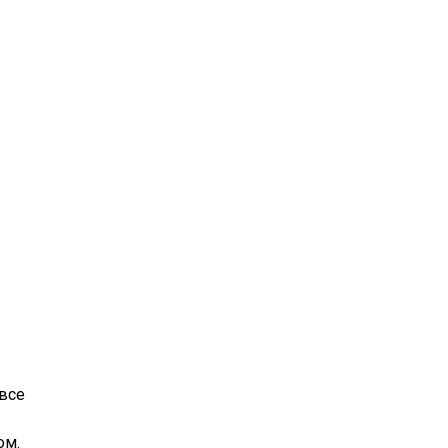
 все
ом.