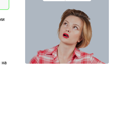
ии
м на